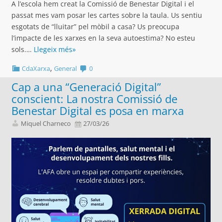
A l’escola hem creat la Comissió de Benestar Digital i el
passat mes vam posar les cartes sobre la taula. Us sentiu
esgotats de “lluitar” pel mòbil a casa? Us preocupa
l’impacte de les xarxes en la seva autoestima? No esteu
sols.…
Llegeix més»
,
CdaXarxa
General
0
Cap a una “Generació Digital”
conscient: La nostra Comissió de
Benestar Digital es posa en marxa
Miquel Charneco
27/03/26