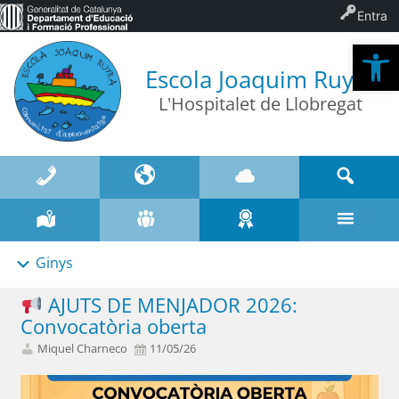
Entra
Ob
Escola Joaquim Ruyra
L'Hospitalet de Llobregat
Ginys
AJUTS DE MENJADOR 2026:
Convocatòria oberta
Miquel Charneco
11/05/26