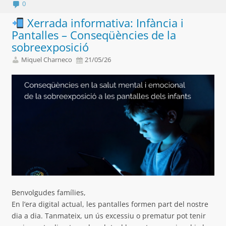
0
Xerrada informativa: Infància i
Pantalles – Conseqüències de la
sobreexposició
Miquel Charneco
21/05/26
Benvolgudes famílies,
En l’era digital actual, les pantalles formen part del nostre
dia a dia. Tanmateix, un ús excessiu o prematur pot tenir