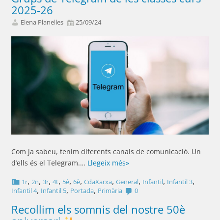
2025-26
Elena Planelles
25/09/24
Com ja sabeu, tenim diferents canals de comunicació. Un
d’ells és el Telegram.…
Llegeix més»
,
,
,
,
,
,
,
,
,
,
1r
2n
3r
4t
5è
6è
CdaXarxa
General
Infantil
Infantil 3
,
,
,
Infantil 4
Infantil 5
Portada
Primària
0
Recollim els somnis del nostre 50è