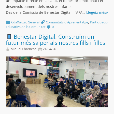
un impacte directe en la salut, el benestar emocional i el
desenvolupament dels nostres infants.
Des de la Comissió de Benestar Digital i l’AFA…
Llegeix més»
,
,
CdaXarxa
General
Comunitats d'Aprenentatge
Participació
Educativa de la Comunitat
0
Benestar Digital: Construïm un
futur més sa per als nostres fills i filles
Miquel Charneco
21/04/26