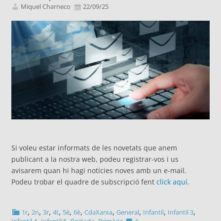
Miquel Charneco
22/09/25
Si voleu estar informats de les novetats que anem
publicant a la nostra web, podeu registrar-vos i us
avisarem quan hi hagi notícies noves amb un e-mail.
Podeu trobar el quadre de subscripció fent
click aquí.
,
,
,
,
,
,
,
,
,
,
1r
2n
3r
4t
5è
6è
CdaXarxa
General
Infantil
Infantil 3
,
,
,