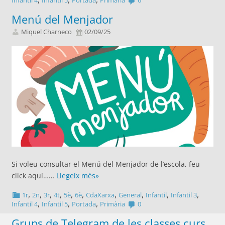
Infantil 4
Infantil 5
Portada
Primària
6
Menú del Menjador
Miquel Charneco
02/09/25
Si voleu consultar el Menú del Menjador de l’escola, feu
click aquí……
Llegeix més»
,
,
,
,
,
,
,
,
,
,
1r
2n
3r
4t
5è
6è
CdaXarxa
General
Infantil
Infantil 3
,
,
,
Infantil 4
Infantil 5
Portada
Primària
0
Grups de Telegram de les classes curs