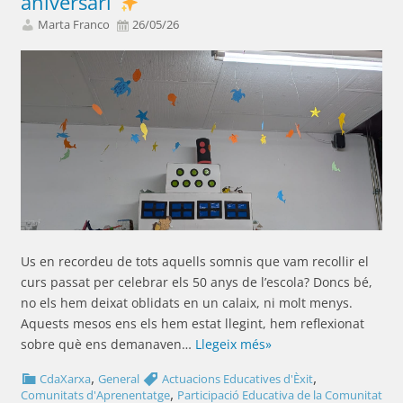
aniversari
Marta Franco
26/05/26
Us en recordeu de tots aquells somnis que vam recollir el
curs passat per celebrar els 50 anys de l’escola? Doncs bé,
no els hem deixat oblidats en un calaix, ni molt menys.
Aquests mesos ens els hem estat llegint, hem reflexionat
sobre què ens demanaven…
Llegeix més»
,
,
CdaXarxa
General
Actuacions Educatives d'Èxit
,
Comunitats d'Aprenentatge
Participació Educativa de la Comunitat