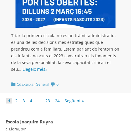
Triar la primera escola no és un tràmit administratiu;
és una de les decisions més estratègiques que
prendreu com a familiars. Estem parlant de l’entorn on
els infants nascuts el 2023 construiran els fonaments
de la seva personalitat, la seva capacitat crítica i el
seu…
Llegeix més»
,
CdaXarxa
General
0
1
2
3
4
…
23
24
Següent »
Escola Joaquim Ruyra
c. Llorer, s/n